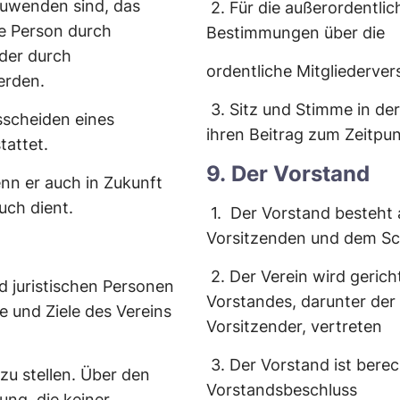
zuwenden sind, das
2.
Für die außerordentli
e Person durch
Bestimmungen über die
der durch
ordentliche Mitgliederv
erden.
3.
Sitz und Stimme in de
scheiden eines
ihren Beitrag zum Zeitpu
tattet.
9. Der Vorstand
nn er auch in Zukunft
uch dient.
1. Der Vorstand besteht 
Vorsitzenden und dem Sch
2.
Der Verein wird gerich
nd juristischen Personen
Vorstandes, darunter der 
e und Ziele des Vereins
Vorsitzender, vertreten
3.
Der Vorstand ist berec
 zu stellen. Über den
Vorstandsbeschluss
ung, die keiner