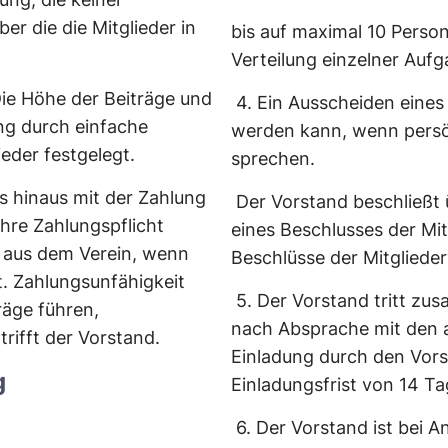
r die die Mitglieder in
bis auf maximal 10 Perso
Verteilung einzelner Aufg
ie Höhe der Beiträge und
4.
Ein Ausscheiden eines
ng durch einfache
werden kann, wenn persö
eder festgelegt.
sprechen.
es hinaus mit der Zahlung
Der Vorstand beschließt 
ihre Zahlungspflicht
eines Beschlusses der Mi
s aus dem Verein, wenn
Beschlüsse der Mitgliede
. Zahlungsunfähigkeit
5.
Der Vorstand tritt zu
räge führen,
nach Absprache mit den a
rifft der Vorstand.
Einladung durch den Vors
g
Einladungsfrist von 14 Ta
6.
Der Vorstand ist bei A