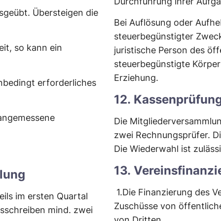
Durchführung ihrer Aufga
sgeübt. Übersteigen die
Bei Auflösung oder Aufhe
steuerbegünstigter Zweck
it, so kann ein
juristische Person des öf
steuerbegünstigte Körpe
Erziehung.
nbedingt erforderliches
12. Kassenprüfun
r angemessene
Die Mitgliederversammlun
zwei Rechnungsprüfer. Di
Die Wiederwahl ist zulässi
13. Vereinsfinanz
mlung
1.
Die Finanzierung des Ve
eils im ersten Quartal
Zuschüsse von öffentlic
gsschreiben mind. zwei
von Dritten.