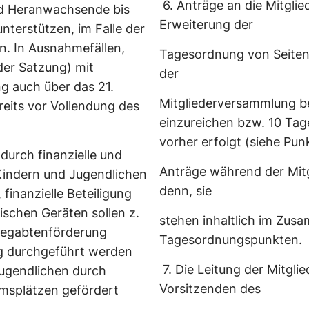
6.
Anträge an die Mitgli
nd Heranwachsende bis
Erweiterung der
nterstützen, im Falle der
rn. In Ausnahmefällen,
Tagesordnung von Seiten
 der Satzung) mit
der
g auch über das 21.
Mitgliederversammlung be
reits vor Vollendung des
einzureichen bzw. 10 Tag
vorher erfolgt (siehe Punk
durch finanzielle und
Anträge während der Mitg
Kindern und Jugendlichen
denn, sie
finanzielle Beteiligung
ischen Geräten sollen z.
stehen inhaltlich im Zu
 Begabtenförderung
Tagesordnungspunkten.
g durchgeführt werden
7.
Die Leitung der Mitgli
Jugendlichen durch
Vorsitzenden des
msplätzen gefördert