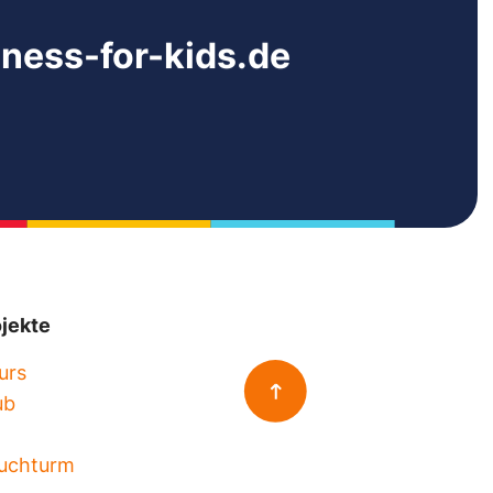
ess-for-kids.de
jekte
urs
ub
euchturm