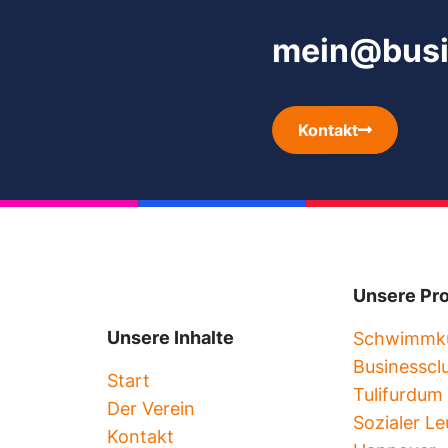
mein@busin
Kontakt
Unsere Pro
Unsere Inhalte
Schwimmk
Businesscl
Start
Tulifurdum
Der Verein
Sozialer L
Kontakt