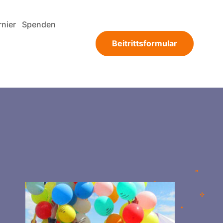
rnier
Spenden
Beitrittsformular