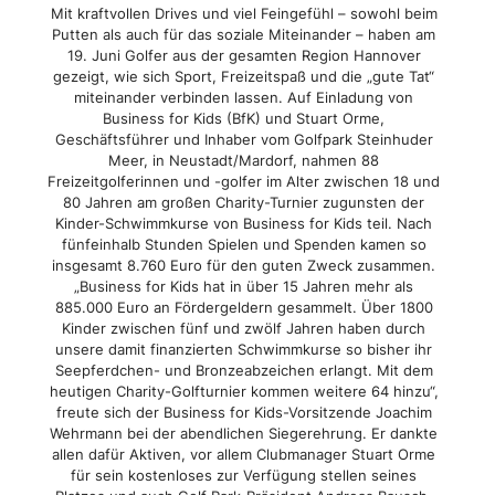
Mit kraftvollen Drives und viel Feingefühl – sowohl beim
Putten als auch für das soziale Miteinander – haben am
19. Juni Golfer aus der gesamten Region Hannover
gezeigt, wie sich Sport, Freizeitspaß und die „gute Tat“
miteinander verbinden lassen. Auf Einladung von
Business for Kids (BfK) und Stuart Orme,
Geschäftsführer und Inhaber vom Golfpark Steinhuder
Meer, in Neustadt/Mardorf, nahmen 88
Freizeitgolferinnen und -golfer im Alter zwischen 18 und
80 Jahren am großen Charity-Turnier zugunsten der
Kinder-Schwimmkurse von Business for Kids teil. Nach
fünfeinhalb Stunden Spielen und Spenden kamen so
insgesamt 8.760 Euro für den guten Zweck zusammen.
„Business for Kids hat in über 15 Jahren mehr als
885.000 Euro an Fördergeldern gesammelt. Über 1800
Kinder zwischen fünf und zwölf Jahren haben durch
unsere damit finanzierten Schwimmkurse so bisher ihr
Seepferdchen- und Bronzeabzeichen erlangt. Mit dem
heutigen Charity-Golfturnier kommen weitere 64 hinzu“,
freute sich der Business for Kids-Vorsitzende Joachim
Wehrmann bei der abendlichen Siegerehrung. Er dankte
allen dafür Aktiven, vor allem Clubmanager Stuart Orme
für sein kostenloses zur Verfügung stellen seines