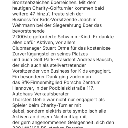
Bronzeabzeichen überreichen. Mit dem
heutigen Charity-Golfturnier kommen bald
weitere 47 hinzu“, freute sich der
Business for Kids-Vorsitzende Joachim
Wehrmann bei der Siegerehrung über das
bevorstehende
2.000ste geförderte Schwimm-Kind. Er dankte
allen dafür Aktiven, vor allem
Clubmanager Stuart Orme für das kostenlose
Zurverfügungstellen seines Platzes
und auch Golf Park-Präsident Andreas Bausch,
der sich auch als stellvertretender
Vorsitzender von Business for Kids engagiert.
Ein besonderer Dank ging zudem an
das BfK-Firmenmitglied Porsche Zentrum
Hannover, in der Podbielskistraße 117.
Autohaus-Verkaufsberater
Thorsten Gehle war nicht nur engagiert als
Spieler beim Charity-Turnier mit
dabei, sondern elektrisierte symbolisch alle
Aktiven an diesem Nachmittag mit
der gern angenommenen Gelegenheit, sich den
330 kW/408 PS-starken Porsche