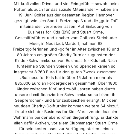
Mit kraftvollen Drives und viel Feingefühl – sowohl beim
Putten als auch für das soziale Miteinander – haben am
19. Juni Golfer aus der gesamten Region Hannover
gezeigt, wie sich Sport, Freizeitspaß und die „gute Tat“
miteinander verbinden lassen. Auf Einladung von
Business for Kids (BfK) und Stuart Orme,
Geschäftsführer und Inhaber vom Golfpark Steinhuder
Meer, in Neustadt/Mardorf, nahmen 88
Freizeitgolferinnen und -golfer im Alter zwischen 18 und
80 Jahren am großen Charity-Turnier zugunsten der
Kinder-Schwimmkurse von Business for Kids teil. Nach
fünfeinhalb Stunden Spielen und Spenden kamen so
insgesamt 8.760 Euro für den guten Zweck zusammen.
„Business for Kids hat in über 15 Jahren mehr als
885.000 Euro an Fördergeldern gesammelt. Über 1800
Kinder zwischen fünf und zwölf Jahren haben durch
unsere damit finanzierten Schwimmkurse so bisher ihr
Seepferdchen- und Bronzeabzeichen erlangt. Mit dem
heutigen Charity-Golfturnier kommen weitere 64 hinzu“,
freute sich der Business for Kids-Vorsitzende Joachim
Wehrmann bei der abendlichen Siegerehrung. Er dankte
allen dafür Aktiven, vor allem Clubmanager Stuart Orme
für sein kostenloses zur Verfügung stellen seines