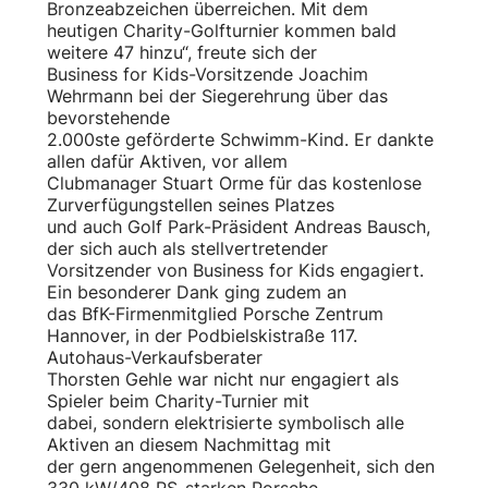
Bronzeabzeichen überreichen. Mit dem
heutigen Charity-Golfturnier kommen bald
weitere 47 hinzu“, freute sich der
Business for Kids-Vorsitzende Joachim
Wehrmann bei der Siegerehrung über das
bevorstehende
2.000ste geförderte Schwimm-Kind. Er dankte
allen dafür Aktiven, vor allem
Clubmanager Stuart Orme für das kostenlose
Zurverfügungstellen seines Platzes
und auch Golf Park-Präsident Andreas Bausch,
der sich auch als stellvertretender
Vorsitzender von Business for Kids engagiert.
Ein besonderer Dank ging zudem an
das BfK-Firmenmitglied Porsche Zentrum
Hannover, in der Podbielskistraße 117.
Autohaus-Verkaufsberater
Thorsten Gehle war nicht nur engagiert als
Spieler beim Charity-Turnier mit
dabei, sondern elektrisierte symbolisch alle
Aktiven an diesem Nachmittag mit
der gern angenommenen Gelegenheit, sich den
330 kW/408 PS-starken Porsche